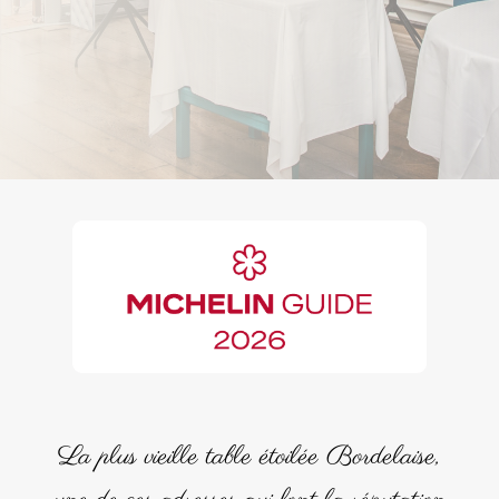
La plus vieille table étoilée Bordelaise,