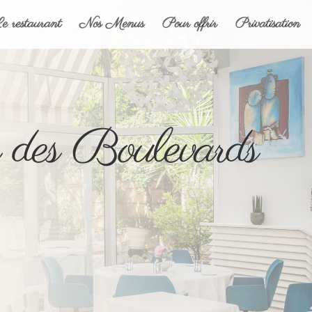
e restaurant
Nos Menus
Pour offrir
Privatisation
 des Boulevards